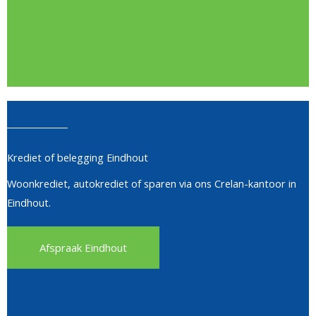
Krediet of belegging Eindhout
Woonkrediet, autokrediet of sparen via ons Crelan-kantoor in
Eindhout.
Afspraak Eindhout