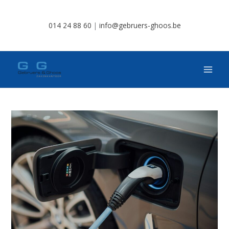
Spring
naar
014 24 88 60
|
info@gebruers-ghoos.be
de
inhoud