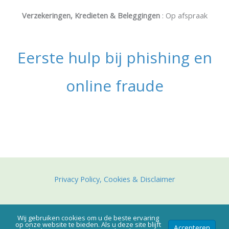
Verzekeringen, Kredieten & Beleggingen
: Op afspraak
Eerste hulp bij phishing en
online fraude
Privacy Policy, Cookies & Disclaimer
Copyright © 2026 Kantoor Gebruers & Ghoos.
Wij gebruiken cookies om u de beste ervaring
Ontwikkeld door
Webassur
by
Archer Digital
.
op onze website te bieden. Als u deze site blijft
Accepteren